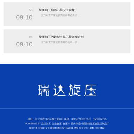
53
旋压加工招商不能安于现状
09-10
旋压加工厂家的招商是很有必要的，...
96
旋压加工的转型之路不能急功近利
09-10
旋压加工厂家的转型并不是单一的，...
地址：河北省霸州市华鑫工业园区 电话：0316-7238631 手机：15076656565
POWERED BY
旋压加工_五金旋压_旋压件-霸州市霸州镇国瑞达五金旋压制品厂
冀ICP备08103032号
网站地图
RSS
BAIDU.XML
GOOGLE.XML
SITEMAP